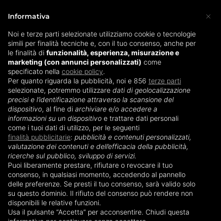
×
Informativa
Noi e terze parti selezionate utilizziamo cookie o tecnologie
simili per finalità tecniche e, con il tuo consenso, anche per
Home
»
Tiralatte
»
Tiralatte Mam
le finalità di
funzionalità, esperienza, misurazione e
marketing (con annunci personalizzati)
come
specificato nella
cookie policy
.
Tiralatte Mam
Per quanto riguarda la pubblicità, noi e 856
terze parti
selezionate, potremmo utilizzare
dati di geolocalizzazione
precisi e l’identificazione attraverso la scansione del
I tiralatte Mam
sono dei dispositivi molto utili in
dispositivo
, al fine di
archiviare e/o accedere a
caso di necessità (motivi di salute o di lavoro).
informazioni su un dispositivo
e trattare dati personali
come i tuoi dati di utilizzo, per le seguenti
Assicurano al tuo bimbo una scorta di latte
finalità pubblicitarie
:
pubblicità e contenuti personalizzati,
materno e a te un buon drenaggio del seno. Il
valutazione dei contenuti e dell’efficacia della pubblicità,
brand, attualmente
venduto in 60 Paesi del
ricerche sul pubblico, sviluppo di servizi.
Puoi liberamente prestare, rifiutare o revocare il tuo
mondo
, è una garanzia in virtù anche dei
consenso, in qualsiasi momento, accedendo al pannello
numerosi premi e riconoscimenti importanti
delle preferenze. Se presti il tuo consenso, sarà valido solo
ottenuti nel corso degli anni. I tiralatte Mam sono
su questo dominio. Il rifiuto del consenso può rendere non
disponibili in due diverse tipologie:
manuale
ed
disponibili le relative funzioni.
Usa il pulsante “Accetta” per acconsentire. Chiudi questa
elettrico
.