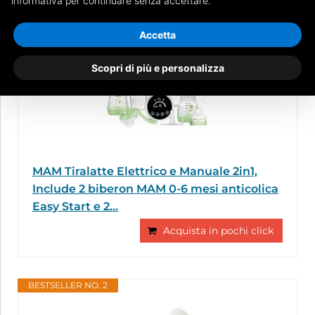
informativa per continuare senza accettare.
BESTSELLER NO. 1
Accetta
Scopri di più e personalizza
MAM Tiralatte Elettrico e Manuale 2in1,
Include 2 biberon MAM 0-6 mesi anticolica
Easy Start e 2...
Acquista in pochi click
BESTSELLER NO. 2