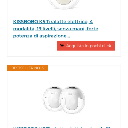
KISSBOBO K5 Tiralatte elettrico, 4
modalità, 19 livelli, senza mani, forte
potenza di aspirazione...
Acquista in pochi click
BESTSELLER NO. 3