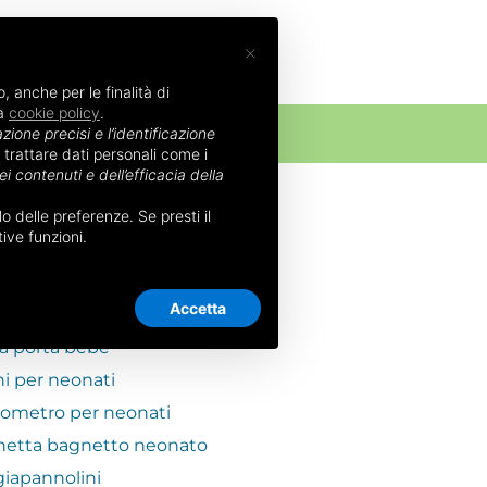
×
, anche per le finalità di
la
cookie policy
.
NATO
zione precisi e l’identificazione
 trattare dati personali come i
i contenuti e dell’efficacia della
 delle preferenze. Se presti il
SSORI NEONATO
ive funzioni.
neonato
Accetta
 per neonati
ia porta bebè
i per neonati
ometro per neonati
hetta bagnetto neonato
iapannolini