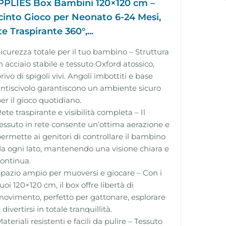
PPLIES Box Bambini 120×120 cm –
cinto Gioco per Neonato 6-24 Mesi,
e Traspirante 360°,...
icurezza totale per il tuo bambino – Struttura
n acciaio stabile e tessuto Oxford atossico,
rivo di spigoli vivi. Angoli imbottiti e base
ntiscivolo garantiscono un ambiente sicuro
er il gioco quotidiano.
ete traspirante e visibilità completa – Il
essuto in rete consente un’ottima aerazione e
ermette ai genitori di controllare il bambino
a ogni lato, mantenendo una visione chiara e
ontinua.
pazio ampio per muoversi e giocare – Con i
uoi 120×120 cm, il box offre libertà di
ovimento, perfetto per gattonare, esplorare
 divertirsi in totale tranquillità.
ateriali resistenti e facili da pulire – Tessuto