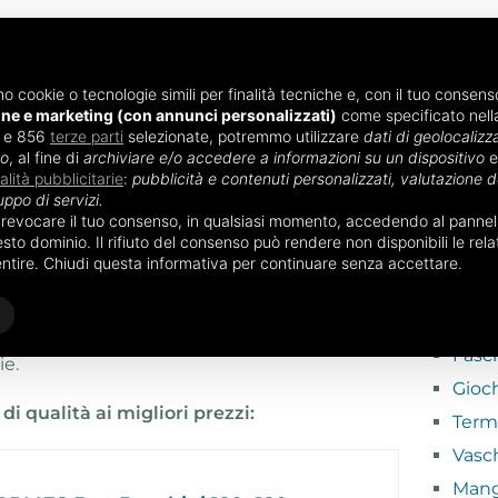
mo cookie o tecnologie simili per finalità tecniche e, con il tuo consenso
one e marketing (con annunci personalizzati)
come specificato nel
i e 856
ENTO
terze parti
ALIMENTAZIONE NEONATO
selezionate, potremmo utilizzare
ACCESSORI NEO
dati di geolocalizza
vo
, al fine di
archiviare e/o accedere a informazioni su un dispositivo
e
nalità pubblicitarie
:
pubblicità e contenuti personalizzati, valutazione de
uppo di servizi.
ida all'acquisto
o revocare il tuo consenso, in qualsiasi momento, accedendo al pannello
ACCE
to dominio. Il rifiuto del consenso può rendere non disponibili le relat
entire. Chiudi questa informativa per continuare senza accettare.
apposito che limita i movimenti del bimbo e
Box 
a la necessità di assentarsi un attimo, o
Culle
ona per casa rappresenterebbe un pericolo,
Fasc
ie.
Gioch
di qualità ai migliori prezzi:
Term
Vasc
Mang