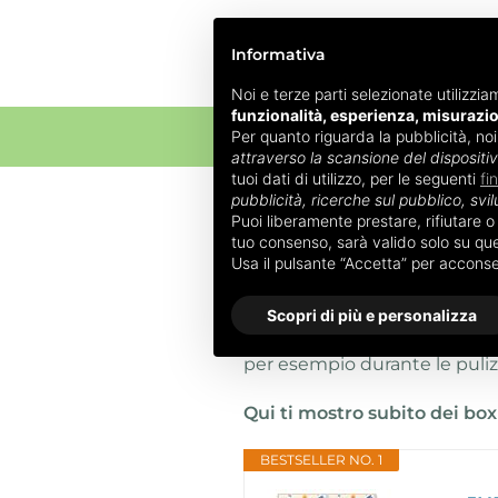
Informativa
Noi e terze parti selezionate utilizzia
funzionalità, esperienza, misurazi
Per quanto riguarda la pubblicità, no
ALLATTAM
attraverso la scansione del dispositi
tuoi dati di utilizzo, per le seguenti
fi
pubblicità, ricerche sul pubblico, svil
Box neonato: gu
Puoi liberamente prestare, rifiutare 
tuo consenso, sarà valido solo su ques
Usa il pulsante “Accetta” per accons
Il
box neonato
è uno spazio 
lo tiene al sicuro quando si h
Scopri di più e personalizza
quando un bambino che gatt
per esempio durante le puliz
Qui ti mostro subito dei box 
BESTSELLER NO. 1