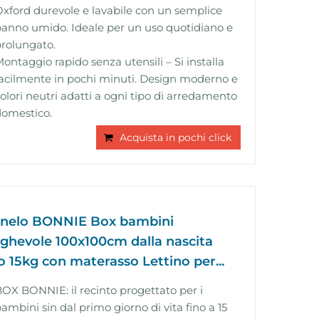
xford durevole e lavabile con un semplice
anno umido. Ideale per un uso quotidiano e
rolungato.
ontaggio rapido senza utensili – Si installa
acilmente in pochi minuti. Design moderno e
olori neutri adatti a ogni tipo di arredamento
domestico.
Acquista in pochi click
onelo BONNIE Box bambini
eghevole 100x100cm dalla nascita
o 15kg con materasso Lettino per...
OX BONNIE: il recinto progettato per i
ambini sin dal primo giorno di vita fino a 15