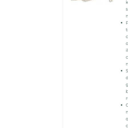
k
s
m
P
t
c
o
i
c
S
d
g
b
r
m
q
c