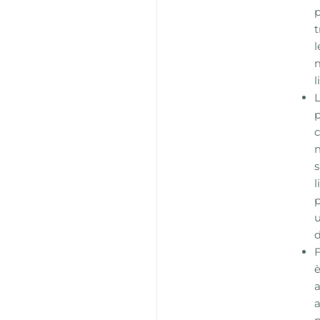
p
t
l
l
p
c
n
s
l
p
u
d
è
a
a