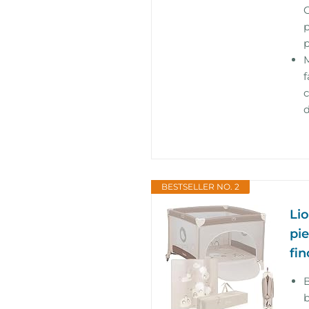
O
p
p
M
f
c
BESTSELLER NO. 2
Li
pi
fin
B
b