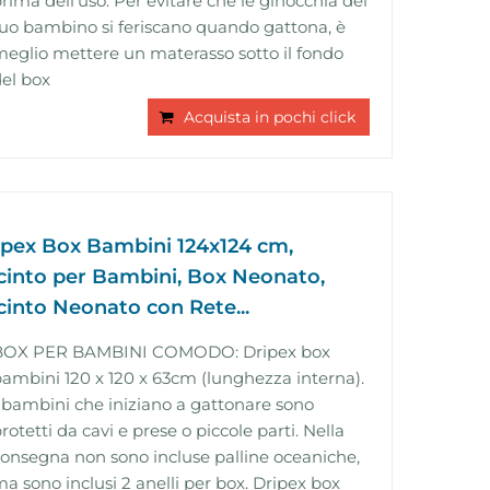
rima dell'uso. Per evitare che le ginocchia del
uo bambino si feriscano quando gattona, è
eglio mettere un materasso sotto il fondo
el box
Acquista in pochi click
ipex Box Bambini 124x124 cm,
cinto per Bambini, Box Neonato,
cinto Neonato con Rete...
BOX PER BAMBINI COMODO: Dripex box
ambini 120 x 120 x 63cm (lunghezza interna).
 bambini che iniziano a gattonare sono
rotetti da cavi e prese o piccole parti. Nella
onsegna non sono incluse palline oceaniche,
a sono inclusi 2 anelli per box. Dripex box