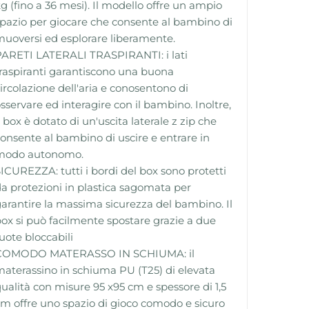
g (fino a 36 mesi). Il modello offre un ampio
pazio per giocare che consente al bambino di
uoversi ed esplorare liberamente.
ARETI LATERALI TRASPIRANTI: i lati
raspiranti garantiscono una buona
ircolazione dell'aria e conosentono di
sservare ed interagire con il bambino. Inoltre,
l box è dotato di un'uscita laterale z zip che
onsente al bambino di uscire e entrare in
modo autonomo.
ICUREZZA: tutti i bordi del box sono protetti
a protezioni in plastica sagomata per
arantire la massima sicurezza del bambino. Il
ox si può facilmente spostare grazie a due
uote bloccabili
COMODO MATERASSO IN SCHIUMA: il
aterassino in schiuma PU (T25) di elevata
ualità con misure 95 x95 cm e spessore di 1,5
m offre uno spazio di gioco comodo e sicuro