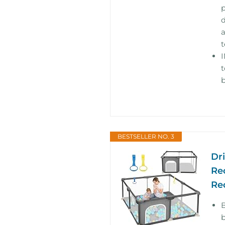
p
d
a
t
t
b
BESTSELLER NO. 3
Dr
Re
Re
b