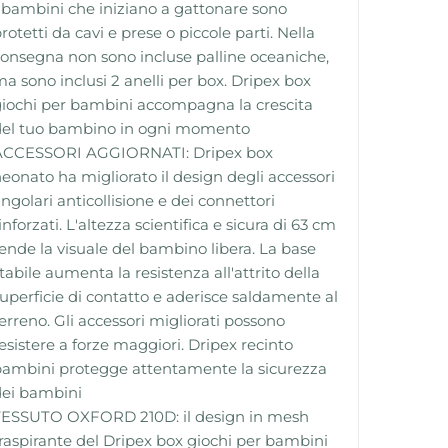
 bambini che iniziano a gattonare sono
rotetti da cavi e prese o piccole parti. Nella
onsegna non sono incluse palline oceaniche,
a sono inclusi 2 anelli per box. Dripex box
iochi per bambini accompagna la crescita
del tuo bambino in ogni momento
ACCESSORI AGGIORNATI: Dripex box
eonato ha migliorato il design degli accessori
ngolari anticollisione e dei connettori
inforzati. L'altezza scientifica e sicura di 63 cm
ende la visuale del bambino libera. La base
tabile aumenta la resistenza all'attrito della
uperficie di contatto e aderisce saldamente al
erreno. Gli accessori migliorati possono
esistere a forze maggiori. Dripex recinto
ambini protegge attentamente la sicurezza
dei bambini
TESSUTO OXFORD 210D: il design in mesh
raspirante del Dripex box giochi per bambini