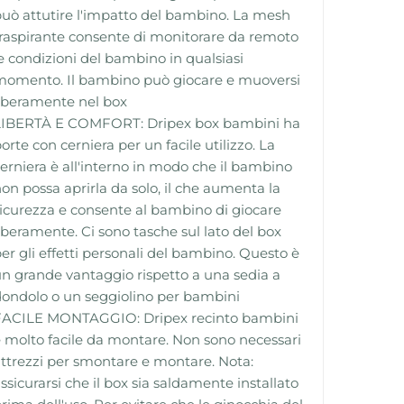
uò attutire l'impatto del bambino. La mesh
raspirante consente di monitorare da remoto
e condizioni del bambino in qualsiasi
momento. Il bambino può giocare e muoversi
iberamente nel box
LIBERTÀ E COMFORT: Dripex box bambini ha
orte con cerniera per un facile utilizzo. La
erniera è all'interno in modo che il bambino
on possa aprirla da solo, il che aumenta la
icurezza e consente al bambino di giocare
iberamente. Ci sono tasche sul lato del box
er gli effetti personali del bambino. Questo è
n grande vantaggio rispetto a una sedia a
ondolo o un seggiolino per bambini
FACILE MONTAGGIO: Dripex recinto bambini
 molto facile da montare. Non sono necessari
ttrezzi per smontare e montare. Nota:
ssicurarsi che il box sia saldamente installato