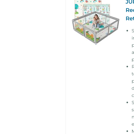
JU
Re
Ret
S
i
p
a
p
R
t
p
d
c
S
s
m
e
M