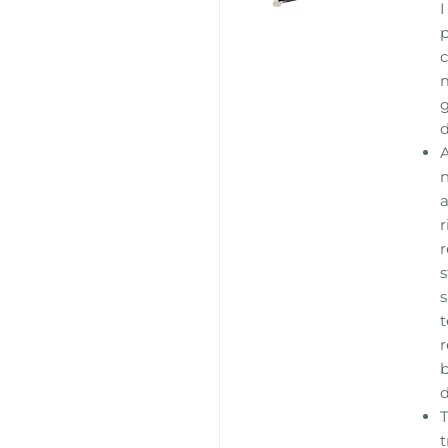
I
p
c
m
g
n
a
r
r
s
s
t
r
b
t