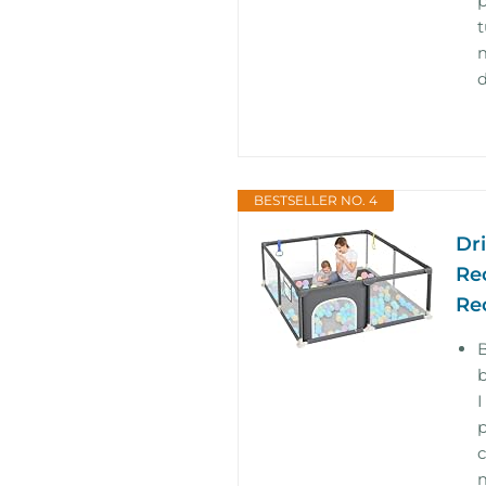
p
t
m
d
BESTSELLER NO. 4
Dr
Re
Re
b
I
p
c
m