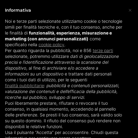
×
Informativa
Noi e terze parti selezionate utilizziamo cookie o tecnologie
simili per finalità tecniche e, con il tuo consenso, anche per
Home
»
Tiralatte
»
Tiralatte Medela Swing
le finalità di
funzionalità, esperienza, misurazione e
marketing (con annunci personalizzati)
come
specificato nella
cookie policy
.
Tiralatte Medela Swing
Per quanto riguarda la pubblicità, noi e 856
terze parti
selezionate, potremmo utilizzare
dati di geolocalizzazione
precisi e l’identificazione attraverso la scansione del
Il tiralatte elettrico Medela Swing
è tra i modelli
dispositivo
, al fine di
archiviare e/o accedere a
più affidabili e resistenti in commercio. Questo
informazioni su un dispositivo
e trattare dati personali
come i tuoi dati di utilizzo, per le seguenti
strumento rappresenta una vera svolta nella
finalità pubblicitarie
:
pubblicità e contenuti personalizzati,
gestione dei primi mesi dei neonati, perché
valutazione dei contenuti e dell’efficacia della pubblicità,
permette alle madri di dare il proprio latte al
ricerche sul pubblico, sviluppo di servizi.
Puoi liberamente prestare, rifiutare o revocare il tuo
bambino anche quando quest’ultimo ha difficoltà
consenso, in qualsiasi momento, accedendo al pannello
ad attaccarsi al seno.
delle preferenze. Se presti il tuo consenso, sarà valido solo
su questo dominio. Il rifiuto del consenso può rendere non
Tutti i modelli della
serie Medela Swing
sono in
disponibili le relative funzioni.
Usa il pulsante “Accetta” per acconsentire. Chiudi questa
grado di offrire a ogni mamma
la qualità