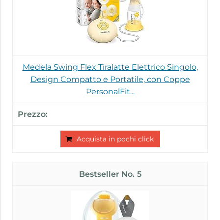
Medela Swing Flex Tiralatte Elettrico Singolo,
Design Compatto e Portatile, con Coppe
PersonalFit...
Acquista in pochi click
5