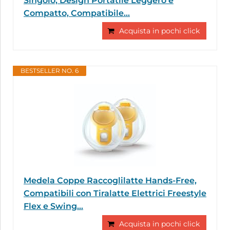
Singolo, Design Portatile Leggero e
Compatto, Compatibile...
Acquista in pochi click
BESTSELLER NO. 6
Medela Coppe Raccoglilatte Hands-Free,
Compatibili con Tiralatte Elettrici Freestyle
Flex e Swing...
Acquista in pochi click