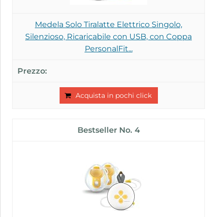
Medela Solo Tiralatte Elettrico Singolo,
Silenzioso, Ricaricabile con USB, con Coppa
PersonalFit...
Acquista in pochi click
4