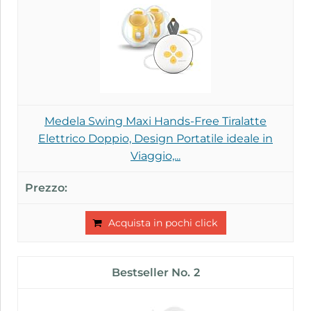
Medela Swing Maxi Hands-Free Tiralatte
Elettrico Doppio, Design Portatile ideale in
Viaggio,...
Acquista in pochi click
2