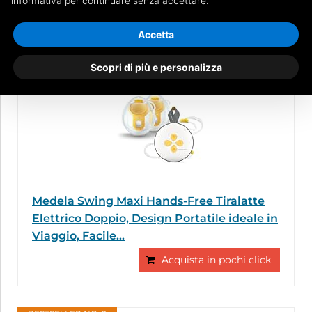
informativa per continuare senza accettare.
necessaria
per permettere un ideale tiraggio del
latte materno.
Accetta
BESTSELLER NO. 1
Scopri di più e personalizza
Medela Swing Maxi Hands-Free Tiralatte
Elettrico Doppio, Design Portatile ideale in
Viaggio, Facile...
Acquista in pochi click