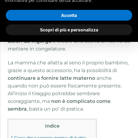
informativa per continuare senza accettare.
Il
tiralatte
è uno strumento che o adori o detesti.
Accetta
Questo pratico prodotto non solo consente di
riempire una bottiglia con del prezioso latte
Scopri di più e personalizza
materno, ma può anche aiutare ad
alleviare i
dolori da ingorgo
e creare una scorta di riserva da
mettere in congelatore.
La mamma che allatta al seno il proprio bambino,
grazie a questo accessorio, ha la possibilità di
continuare a fornire latte materno
anche
quando non può essere fisicamente presente.
All’inizio il tiraggio potrebbe sembrare
scoraggiante, ma
non è complicato come
sembra
, basta un po’ di pratica.
Indice
1
Cosa devi sapere prima di tutto