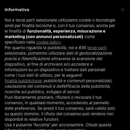
×
Informativa
Noi e terze parti selezionate utilizziamo cookie o tecnologie
simili per finalità tecniche e, con il tuo consenso, anche per
Home
»
Tiralatte
»
Tiralatte: quanto tempo serve per
le finalità di
funzionalità, esperienza, misurazione e
marketing (con annunci personalizzati)
l’estrazione?
come
specificato nella
cookie policy
.
Per quanto riguarda la pubblicità, noi e 856
terze parti
Tiralatte: quanto tempo
selezionate, potremmo utilizzare
dati di geolocalizzazione
precisi e l’identificazione attraverso la scansione del
serve per l’estrazione?
dispositivo
, al fine di
archiviare e/o accedere a
informazioni su un dispositivo
e trattare dati personali
come i tuoi dati di utilizzo, per le seguenti
finalità pubblicitarie
:
pubblicità e contenuti personalizzati,
valutazione dei contenuti e dell’efficacia della pubblicità,
ricerche sul pubblico, sviluppo di servizi.
Puoi liberamente prestare, rifiutare o revocare il tuo
consenso, in qualsiasi momento, accedendo al pannello
delle preferenze. Se presti il tuo consenso, sarà valido solo
su questo dominio. Il rifiuto del consenso può rendere non
disponibili le relative funzioni.
Usa il pulsante “Accetta” per acconsentire. Chiudi questa