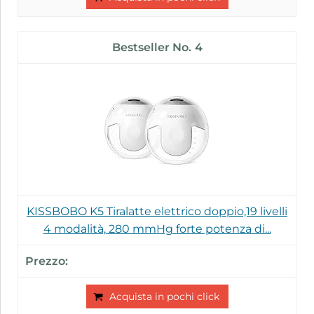
4
KISSBOBO K5 Tiralatte elettrico doppio,19 livelli
4 modalità, 280 mmHg forte potenza di...
Acquista in pochi click