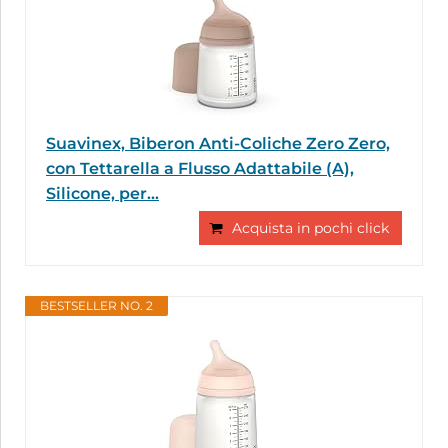
Suavinex, Biberon Anti-Coliche Zero Zero,
con Tettarella a Flusso Adattabile (A),
Silicone, per...
Acquista in pochi click
BESTSELLER NO. 2