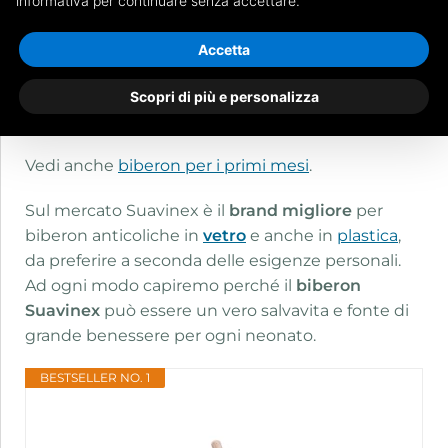
informativa per continuare senza accettare.
che hanno bambini che soffrono di coliche. Il suo
utilizzo è molto semplice e adatto a tutti i
Accetta
bambini con un’età
compresa da 0 a 6 mesi
, il
periodo durante il quale le coliche si fanno
Scopri di più e personalizza
maggiormente sentire.
Vedi anche
biberon per i primi mesi
.
Sul mercato Suavinex è il
brand migliore
per
biberon anticoliche in
vetro
e anche in
plastica
,
da preferire a seconda delle esigenze personali.
Ad ogni modo capiremo perché il
biberon
Suavinex
può essere un vero salvavita e fonte di
grande benessere per ogni neonato.
BESTSELLER NO. 1