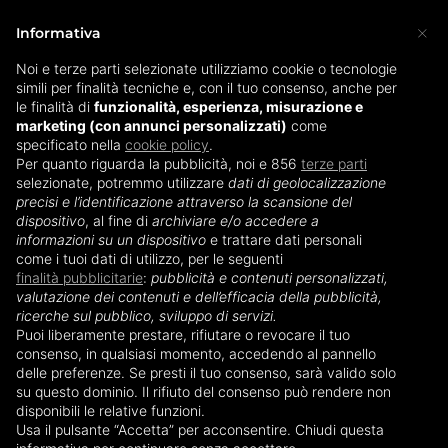
×
Informativa
Noi e terze parti selezionate utilizziamo cookie o tecnologie
simili per finalità tecniche e, con il tuo consenso, anche per
Home
»
Biberon
»
Biberon Suavinex
le finalità di
funzionalità, esperienza, misurazione e
marketing (con annunci personalizzati)
come
specificato nella
cookie policy
.
Biberon Suavinex
Per quanto riguarda la pubblicità, noi e 856
terze parti
selezionate, potremmo utilizzare
dati di geolocalizzazione
precisi e l’identificazione attraverso la scansione del
dispositivo
, al fine di
archiviare e/o accedere a
informazioni su un dispositivo
e trattare dati personali
come i tuoi dati di utilizzo, per le seguenti
finalità pubblicitarie
:
pubblicità e contenuti personalizzati,
valutazione dei contenuti e dell’efficacia della pubblicità,
ricerche sul pubblico, sviluppo di servizi.
Puoi liberamente prestare, rifiutare o revocare il tuo
consenso, in qualsiasi momento, accedendo al pannello
delle preferenze. Se presti il tuo consenso, sarà valido solo
su questo dominio. Il rifiuto del consenso può rendere non
disponibili le relative funzioni.
Il
biberon Suavinex
è un prodotto molto
Usa il pulsante “Accetta” per acconsentire. Chiudi questa
innovativo e utile per aiutare tutte le neomamme