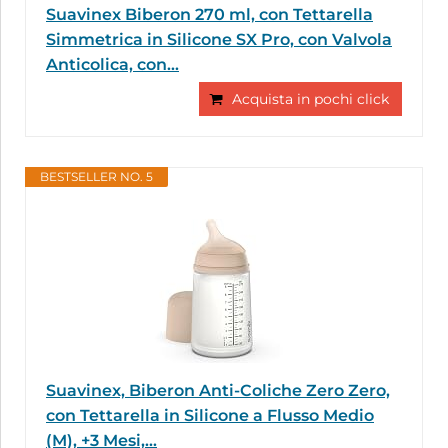
Suavinex Biberon 270 ml, con Tettarella
Simmetrica in Silicone SX Pro, con Valvola
Anticolica, con...
Acquista in pochi click
BESTSELLER NO. 5
Suavinex, Biberon Anti-Coliche Zero Zero,
con Tettarella in Silicone a Flusso Medio
(M), +3 Mesi,...