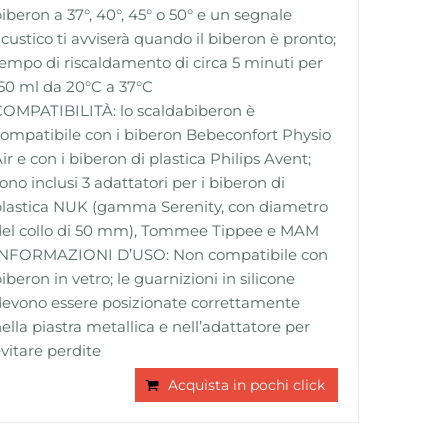
iberon a 37°, 40°, 45° o 50° e un segnale
custico ti avviserà quando il biberon è pronto;
empo di riscaldamento di circa 5 minuti per
50 ml da 20°C a 37°C
OMPATIBILITÀ: lo scaldabiberon è
ompatibile con i biberon Bebeconfort Physio
ir e con i biberon di plastica Philips Avent;
ono inclusi 3 adattatori per i biberon di
lastica NUK (gamma Serenity, con diametro
del collo di 50 mm), Tommee Tippee e MAM
INFORMAZIONI D’USO: Non compatibile con
iberon in vetro; le guarnizioni in silicone
evono essere posizionate correttamente
ella piastra metallica e nell’adattatore per
vitare perdite
Acquista in pochi click