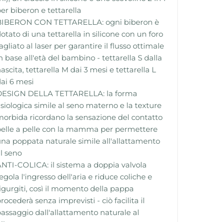
er biberon e tettarella
BIBERON CON TETTARELLA: ogni biberon è
otato di una tettarella in silicone con un foro
agliato al laser per garantire il flusso ottimale
n base all'età del bambino - tettarella S dalla
ascita, tettarella M dai 3 mesi e tettarella L
ai 6 mesi
DESIGN DELLA TETTARELLA: la forma
isiologica simile al seno materno e la texture
orbida ricordano la sensazione del contatto
elle a pelle con la mamma per permettere
na poppata naturale simile all'allattamento
l seno
NTI-COLICA: il sistema a doppia valvola
egola l'ingresso dell'aria e riduce coliche e
igurgiti, così il momento della pappa
rocederà senza imprevisti - ciò facilita il
assaggio dall'allattamento naturale al