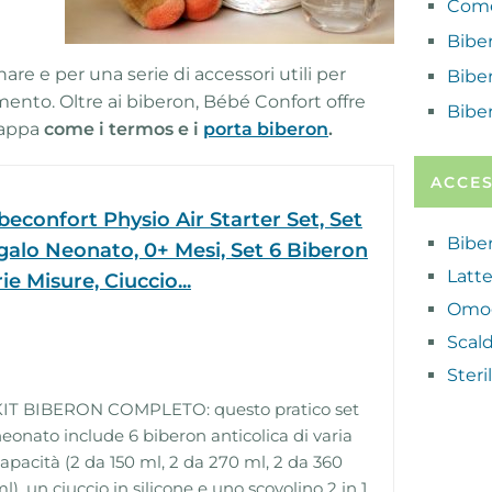
Come 
Biber
e e per una serie di accessori utili per
Bibe
mento. Oltre ai biberon, Bébé Confort offre
Biber
 pappa
come i termos e i
porta biberon
.
ACCES
econfort Physio Air Starter Set, Set
Bibe
galo Neonato, 0+ Mesi, Set 6 Biberon
Latte
ie Misure, Ciuccio...
Omog
Scal
Steri
KIT BIBERON COMPLETO: questo pratico set
eonato include 6 biberon anticolica di varia
apacità (2 da 150 ml, 2 da 270 ml, 2 da 360
l), un ciuccio in silicone e uno scovolino 2 in 1