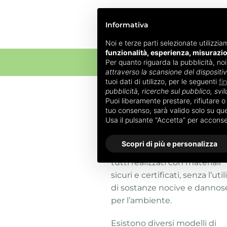
Informativa
Noi e terze parti selezionate utilizzia
funzionalità, esperienza, misurazi
Per quanto riguarda la pubblicità, no
ALLATTAM
attraverso la scansione del dispositi
tuoi dati di utilizzo, per le seguenti
fi
pubblicità, ricerche sul pubblico, svil
Home
»
Biberon
»
Biberon Bébé
Puoi liberamente prestare, rifiutare 
tuo consenso, sarà valido solo su ques
Biberon Bébé 
Usa il pulsante “Accetta” per accons
Scopri di più e personalizza
I
biberon Bébé Confort
son
tutti realizzati con materiali
sicuri e certificati, senza l’util
di sostanze nocive e dannos
per l’ambiente.
Esistono diversi modelli di