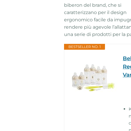
biberon del brand, che si
caratterizzano per il design
ergonomico facile da impugnar
rendere più agevole l’allatta
una serie di prodotti per la
BESTSELLER NO. 1
Beb
Re
Var
n
c
m