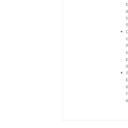
b
a
t
1
C
c
A
s
p
b
d
n
e