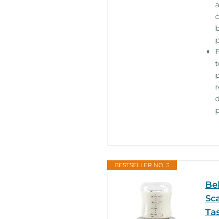
a
c
b
p
t
p
r
d
p
BESTSELLER NO. 3
Be
Sca
Tas