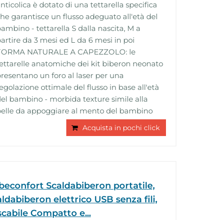
nticolica è dotato di una tettarella specifica
he garantisce un flusso adeguato all'età del
ambino - tettarella S dalla nascita, M a
artire da 3 mesi ed L da 6 mesi in poi
FORMA NATURALE A CAPEZZOLO: le
ettarelle anatomiche dei kit biberon neonato
resentano un foro al laser per una
egolazione ottimale del flusso in base all'età
el bambino - morbida texture simile alla
elle da appoggiare al mento del bambino
Acquista in pochi click
beconfort Scaldabiberon portatile,
ldabiberon elettrico USB senza fili,
cabile Compatto e...