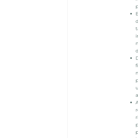
p
d
t
i
n
d
f
m
p
u
a
A
r
r
p
p