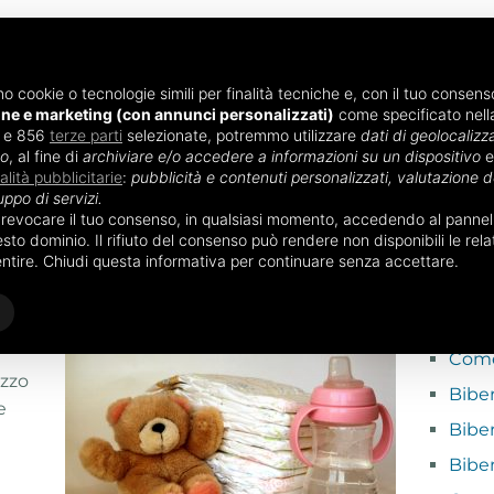
mo cookie o tecnologie simili per finalità tecniche e, con il tuo consenso
one e marketing (con annunci personalizzati)
come specificato nel
i e 856
ENTO
terze parti
ALIMENTAZIONE NEONATO
selezionate, potremmo utilizzare
ACCESSORI NEO
dati di geolocalizza
vo
, al fine di
archiviare e/o accedere a informazioni su un dispositivo
e
nalità pubblicitarie
:
pubblicità e contenuti personalizzati, valutazione de
uppo di servizi.
 Confort
o revocare il tuo consenso, in qualsiasi momento, accedendo al pannello
POTRE
to dominio. Il rifiuto del consenso può rendere non disponibili le relat
Confort
entire. Chiudi questa informativa per continuare senza accettare.
Bibe
Bibe
o
Come 
izzo
Bibe
e
Biber
Bibe