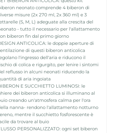
SET BIBERON ANTICOLICA: questo kit
biberon neonato comprende 4 biberon di
iverse misure (2x 270 ml, 2x 360 ml) e 3
ettarelle (S, M, L) adeguate alla crescita del
eonato - tutto il necessario per l'allattamento
on biberon fin dal primo giorno
DESIGN ANTICOLICA: le doppie aperture di
entilazione di questi biberon anticolica
egolano l'ingresso dell'aria e riducono il
ischio di colica e rigurgito, per lenire i sintomi
el reflusso in alcuni neonati riducendo la
uantità di aria ingoiata
BIBERON E SUCCHIETTO LUMINOSI: le
hiere dei biberon anticolica si illuminano al
uio creando un'atmosfera calma per l'ora
ella nanna- rendono l'allattamento notturno
ereno, mentre il succhietto fosforescente è
acile da trovare al buio
FLUSSO PERSONALIZZATO: ogni set biberon