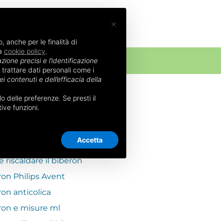
×
, anche per le finalità di
la
cookie policy
.
NATO
zione precisi e l’identificazione
 trattare dati personali come i
i contenuti e dell’efficacia della
 delle preferenze. Se presti il
BBE INTERESSARTI
ive funzioni.
ron Mam
Accetta
ron Chicco
riscaldare il biberon
ron Philips Avent
on anticolica
ron e misure ml