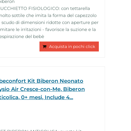
biberon
SUCCHIETTO FISIOLOGICO: con tettarella
olto sottile che imita la forma del capezzolo
 scudo di dimensioni ridotte con aperture per
imitare le irritazioni - favorisce la suzione e la
espirazione del bebè
Acquista in pochi click
beconfort Kit Biberon Neonato
ysio Air Cresce-con-Me, Biberon
icolica, 0+ mesi, Include 4...