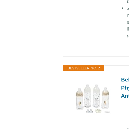
m
e
l
r
BESTSELLER NO. 2
Be
Ph
Ant