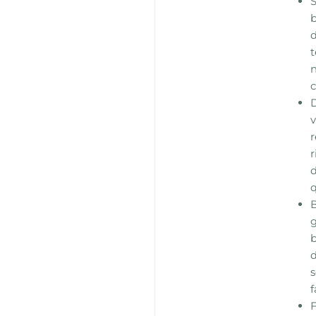
d
t
n
c
v
r
r
d
q
g
b
d
s
f