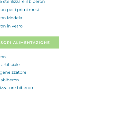
sterilizzare il biberon
on per i primi mesi
ron Medela
on in vetro
SORI ALIMENTAZIONE
ron
 artificiale
eneizzatore
dabiberon
lizzatore biberon