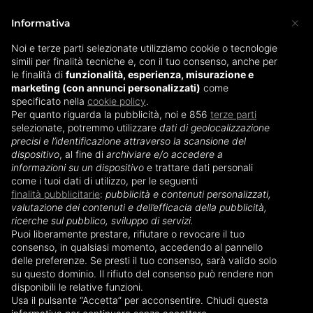
×
Informativa
Noi e terze parti selezionate utilizziamo cookie o tecnologie
simili per finalità tecniche e, con il tuo consenso, anche per
Home
»
Sterilizzatore biberon
»
Sterilizzatore per
le finalità di
funzionalità, esperienza, misurazione e
marketing (con annunci personalizzati)
biberon Chicco
come
specificato nella
cookie policy
.
Per quanto riguarda la pubblicità, noi e 856
terze parti
Sterilizzatore per biberon
selezionate, potremmo utilizzare
dati di geolocalizzazione
precisi e l’identificazione attraverso la scansione del
Chicco
dispositivo
, al fine di
archiviare e/o accedere a
informazioni su un dispositivo
e trattare dati personali
come i tuoi dati di utilizzo, per le seguenti
Lo sterilizzatore per
biberon Chicco
è un
finalità pubblicitarie
:
pubblicità e contenuti personalizzati,
valutazione dei contenuti e dell’efficacia della pubblicità,
prezioso alleato dei neo-genitori. Pratico e
ricerche sul pubblico, sviluppo di servizi.
maneggevole, igienizza in profondità ciucci,
Puoi liberamente prestare, rifiutare o revocare il tuo
tiralatte, tettarelle e bottiglie (sia in vetro che in
consenso, in qualsiasi momento, accedendo al pannello
delle preferenze. Se presti il tuo consenso, sarà valido solo
plastica
). Puoi scegliere tra
un’ampia gamma di
su questo dominio. Il rifiuto del consenso può rendere non
modelli
, optando per i dispositivi con
disponibili le relative funzioni.
funzionamento a caldo, a freddo oppure a
Usa il pulsante “Accetta” per acconsentire. Chiudi questa