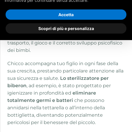
microonde.
informativa per continuare senza accettare.
L’azienda italiana, da sempre vicina alle neo-
Accetta
mamme, è leader nel settore della prima infanzia.
Da oltre 50 anni
propone soluzioni innovative
e
Scopri di più e personalizza
tecnologicamente avanzate per l’allattamento, il
trasporto, il gioco e il corretto sviluppo psicofisico
dei bimbi.
Chicco accompagna tuo figlio in ogni fase della
sua crescita, prestando particolare attenzione alla
sua sicurezza e salute.
Lo sterilizzatore per
biberon
, ad esempio, è stato progettato per
igienizzare in profondità ed
eliminare
totalmente germi e batteri
che possono
annidarsi nella tettarella o all’interno della
bottiglietta, diventando potenzialmente
pericolosi per il benessere del piccolo.