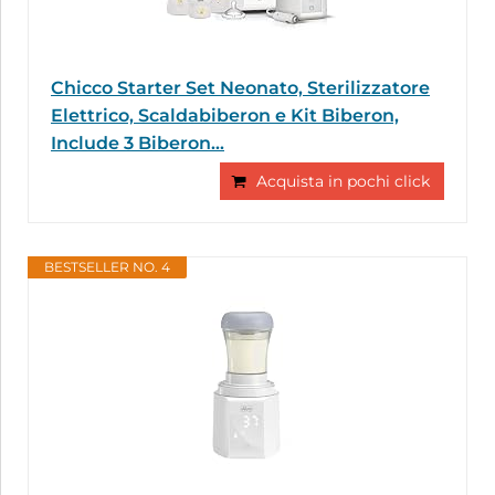
Chicco Starter Set Neonato, Sterilizzatore
Elettrico, Scaldabiberon e Kit Biberon,
Include 3 Biberon...
Acquista in pochi click
BESTSELLER NO. 4