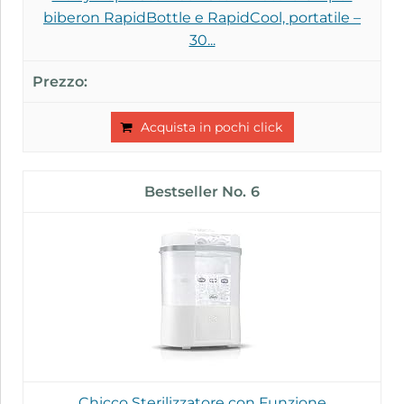
biberon RapidBottle e RapidCool, portatile –
30...
Acquista in pochi click
6
Chicco Sterilizzatore con Funzione