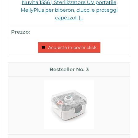
Nuvita 1556 | Sterilizzatore UV portatile
MellyPlus per biberon, ciucci e proteggi
capezzoli |...
Acquista in pochi click
3