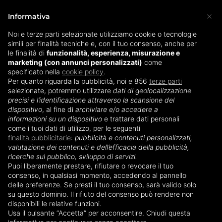
×
Informativa
Noi e terze parti selezionate utilizziamo cookie o tecnologie
simili per finalità tecniche e, con il tuo consenso, anche per
Home
»
Sterilizzatore biberon
»
Sterilizzatore biberon da
le finalità di
funzionalità, esperienza, misurazione e
marketing (con annunci personalizzati)
viaggio
come
specificato nella
cookie policy
.
Per quanto riguarda la pubblicità, noi e 856
terze parti
Sterilizzatore biberon da
selezionate, potremmo utilizzare
dati di geolocalizzazione
precisi e l’identificazione attraverso la scansione del
viaggio
dispositivo
, al fine di
archiviare e/o accedere a
informazioni su un dispositivo
e trattare dati personali
come i tuoi dati di utilizzo, per le seguenti
finalità pubblicitarie
:
pubblicità e contenuti personalizzati,
valutazione dei contenuti e dell’efficacia della pubblicità,
ricerche sul pubblico, sviluppo di servizi.
Puoi liberamente prestare, rifiutare o revocare il tuo
consenso, in qualsiasi momento, accedendo al pannello
delle preferenze. Se presti il tuo consenso, sarà valido solo
su questo dominio. Il rifiuto del consenso può rendere non
disponibili le relative funzioni.
Usa il pulsante “Accetta” per acconsentire. Chiudi questa