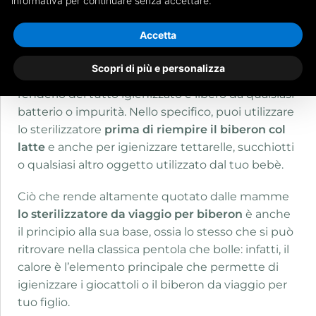
informativa per continuare senza accettare.
Accetta
Lo
sterilizzatore biberon da viaggio
è uno
strumento apposito per sterilizzare qualsiasi
Scopri di più e personalizza
oggetto che utilizzi per il tuo bambino, al fine di
renderlo del tutto igienizzato e libero da qualsiasi
batterio o impurità. Nello specifico, puoi utilizzare
lo sterilizzatore
prima di riempire il biberon col
latte
e anche per igienizzare tettarelle, succhiotti
o qualsiasi altro oggetto utilizzato dal tuo bebè.
Ciò che rende altamente quotato dalle mamme
lo
sterilizzatore da viaggio per biberon
è anche
il principio alla sua base, ossia lo stesso che si può
ritrovare nella classica pentola che bolle: infatti, il
calore è l’elemento principale che permette di
igienizzare i giocattoli o il biberon da viaggio per
tuo figlio.