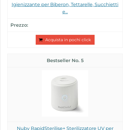
Igienizzante per Biberon, Tettarelle, Succhietti
e...
Acquista in pochi click
5
Nuby RapidSterilise+ Sterilizzatore UV per