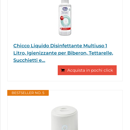
Chicco Liquido Disinfettante Multiuso 1
Litro, Igienizzante per Biberon, Tettarelle,
Succhietti e...
Acquista in pochi click
BESTSELLER NO. 5