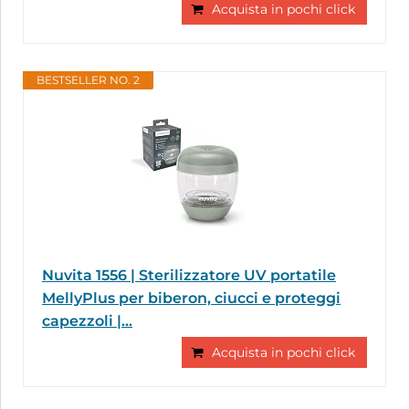
Acquista in pochi click
BESTSELLER NO. 2
Nuvita 1556 | Sterilizzatore UV portatile
MellyPlus per biberon, ciucci e proteggi
capezzoli |...
Acquista in pochi click