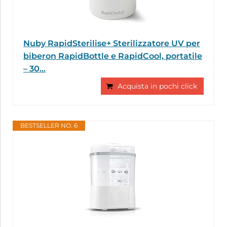
Nuby RapidSterilise+ Sterilizzatore UV per
biberon RapidBottle e RapidCool, portatile
– 30...
Acquista in pochi click
BESTSELLER NO. 6