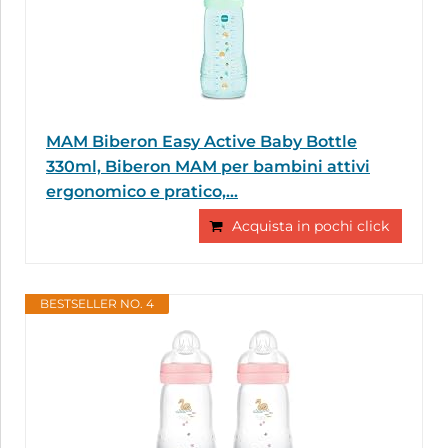
MAM Biberon Easy Active Baby Bottle
330ml, Biberon MAM per bambini attivi
ergonomico e pratico,...
Acquista in pochi click
BESTSELLER NO. 4