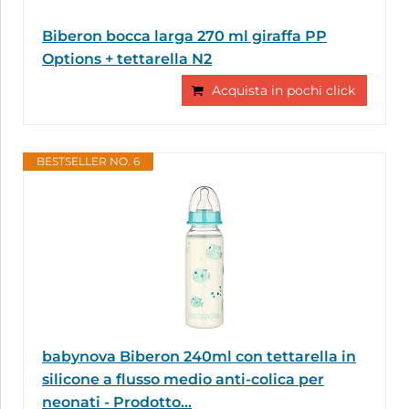
Biberon bocca larga 270 ml giraffa PP
Options + tettarella N2
Acquista in pochi click
BESTSELLER NO. 6
babynova Biberon 240ml con tettarella in
silicone a flusso medio anti-colica per
neonati - Prodotto...