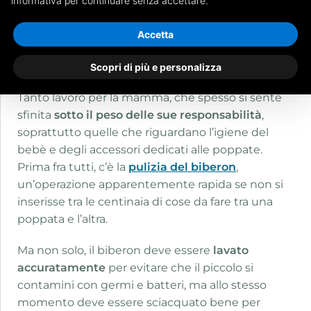
informativa per continuare senza accettare.
un’invasione di amore e tenerezza che si traduce
spesso in una
casa piena di accessori
dedicati a
Accetta
loro, come pannolini,
ciucci
e gli indispensabili
biberon.
Scopri di più e personalizza
Tanto lavoro per la mamma, che spesso si sente
sfinita
sotto il peso delle sue responsabilità
,
soprattutto quelle che riguardano l’igiene del
bebè e degli accessori dedicati alle poppate.
Prima fra tutti, c’è la
pulizia del biberon
,
un’operazione apparentemente rapida se non si
inserisse tra le centinaia di cose da fare tra una
poppata e l’altra.
Ma non solo, il biberon deve essere
lavato
accuratamente
per evitare che il piccolo si
contamini con germi e batteri, ma allo stesso
momento deve essere sciacquato bene per