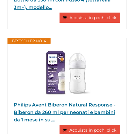
3m+), modello...
Acquista in pochi click
BESTSELLER NO. 4
Philips Avent Biberon Natural Response -
Biberon da 260 ml per neonati e bambini
da 1 mese in su,...
Acquista in pochi click