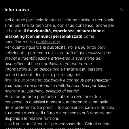
×
Informativa
Noi e terze parti selezionate utilizziamo cookie o tecnologie
simili per finalità tecniche e, con il tuo consenso, anche per
Home
»
Biberon
»
Biberon e lavastoviglie
le finalità di
funzionalità, esperienza, misurazione e
marketing (con annunci personalizzati)
come
specificato nella
cookie policy
.
Biberon e lavastoviglie
Per quanto riguarda la pubblicità, noi e 856
terze parti
selezionate, potremmo utilizzare
dati di geolocalizzazione
precisi e l’identificazione attraverso la scansione del
dispositivo
, al fine di
archiviare e/o accedere a
informazioni su un dispositivo
e trattare dati personali
come i tuoi dati di utilizzo, per le seguenti
finalità pubblicitarie
:
pubblicità e contenuti personalizzati,
valutazione dei contenuti e dell’efficacia della pubblicità,
ricerche sul pubblico, sviluppo di servizi.
Puoi liberamente prestare, rifiutare o revocare il tuo
consenso, in qualsiasi momento, accedendo al pannello
delle preferenze. Se presti il tuo consenso, sarà valido solo
su questo dominio. Il rifiuto del consenso può rendere non
disponibili le relative funzioni.
Diventare genitore significa entrare in un mondo
Usa il pulsante “Accetta” per acconsentire. Chiudi questa
completamente dedicato ai più piccoli,