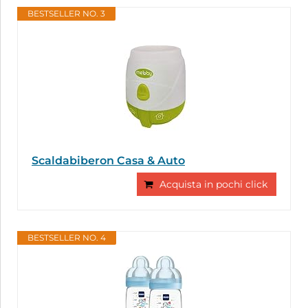
BESTSELLER NO. 3
Scaldabiberon Casa & Auto
Acquista in pochi click
BESTSELLER NO. 4