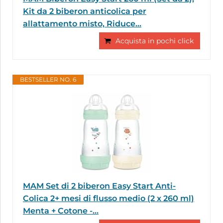
Kit da 2 biberon anticolica per
allattamento misto, Riduce...
Acquista in pochi click
BESTSELLER NO. 6
MAM Set di 2 biberon Easy Start Anti-
Colica 2+ mesi di flusso medio (2 x 260 ml)
Menta + Cotone -...