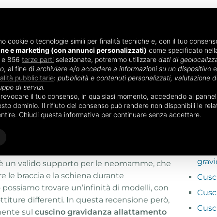
mo cookie o tecnologie simili per finalità tecniche e, con il tuo consenso
one e marketing (con annunci personalizzati)
come specificato nel
i e 856
ENTO
terze parti
ALIMENTAZIONE NEONATO
selezionate, potremmo utilizzare
ACCESSORI NEO
dati di geolocalizza
vo
, al fine di
archiviare e/o accedere a informazioni su un dispositivo
e
nalità pubblicitarie
:
pubblicità e contenuti personalizzati, valutazione de
uppo di servizi.
Cuscino da allattamento in pula di farro
o revocare il tuo consenso, in qualsiasi momento, accedendo al pannello
POTRE
to dominio. Il rifiuto del consenso può rendere non disponibili le relat
ttamento in pula di
entire. Chiudi questa informativa per continuare senza accettare.
Cusc
Bop
Cusc
grav
è un valido supporto per le neomamme, che
re le braccia e la schiena durante
Cusc
 possiamo trovare un’infinità di modelli, con
Cusci
ttiture differenti. In questa recensione però,
Cusc
ente sul
cuscino gravidanza allattamento