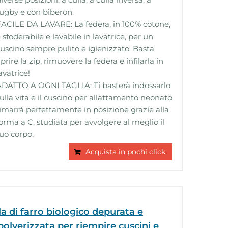
ugby e con biberon.
ACILE DA LAVARE: La federa, in 100% cotone,
 sfoderabile e lavabile in lavatrice, per un
uscino sempre pulito e igienizzato. Basta
prire la zip, rimuovere la federa e infilarla in
avatrice!
DATTO A OGNI TAGLIA: Ti basterà indossarlo
ulla vita e il cuscino per allattamento neonato
imarrà perfettamente in posizione grazie alla
orma a C, studiata per avvolgere al meglio il
uo corpo.
Acquista in pochi click
a di farro biologico depurata e
olverizzata per riempire cuscini e