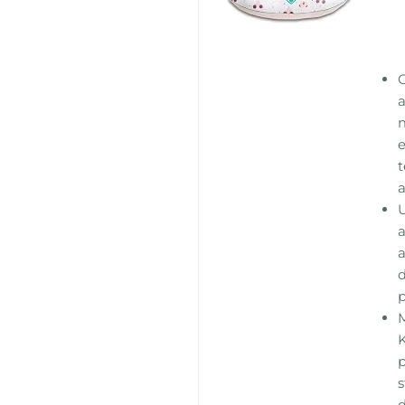
a
e
t
a
a
p
K
s
d