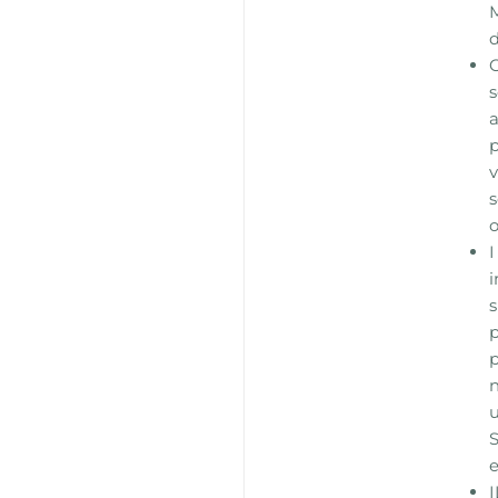
d
s
a
v
s
o
I
i
s
p
p
n
u
S