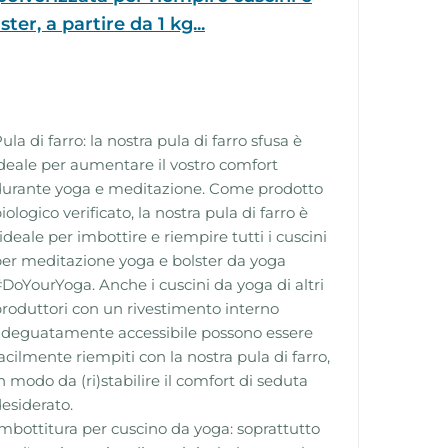
ster, a partire da 1 kg...
ula di farro: la nostra pula di farro sfusa è
deale per aumentare il vostro comfort
durante yoga e meditazione. Come prodotto
iologico verificato, la nostra pula di farro è
'ideale per imbottire e riempire tutti i cuscini
er meditazione yoga e bolster da yoga
DoYourYoga. Anche i cuscini da yoga di altri
roduttori con un rivestimento interno
adeguatamente accessibile possono essere
acilmente riempiti con la nostra pula di farro,
n modo da (ri)stabilire il comfort di seduta
esiderato.
mbottitura per cuscino da yoga: soprattutto