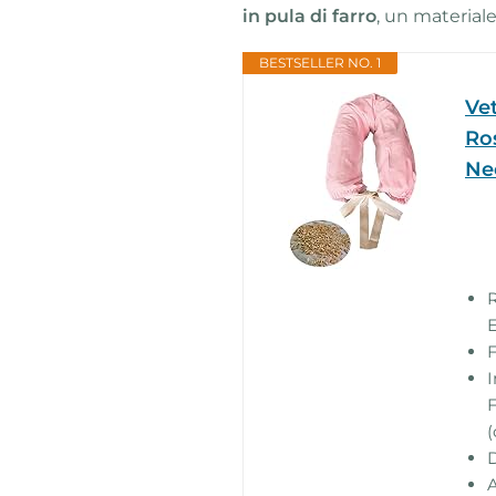
in pula di farro
, un material
BESTSELLER NO. 1
Ve
Ro
Ne
R
E
F
I
F
(
D
A