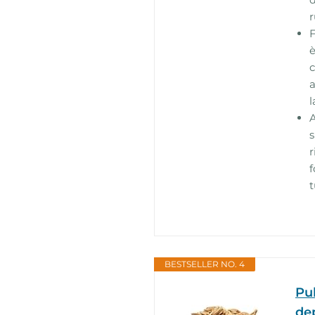
r
F
è
c
a
l
A
s
r
f
t
BESTSELLER NO. 4
Pul
dep