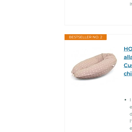
I
BESTSELLER NO. 2
HO
al
Cu
chi.
e
d
l
e