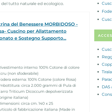
Cusc
e del tutto naturale ed ecologico.
Fode
Cusc
trina del Benessere MORBIDOSO -
sa- Cuscino per Allattamento
ACCES
onato e Sostegno Supporto...
Cusc
Regg
Copp
ivestimento interno: 100% Cotone di colore
Tiral
cru (non sfoderabile)
odera esterna: 100% Cotone (colore Rosa)
Para
mbottitura: circa 2.000 grammi di Pula di
DAS 
arro Triticum Dicoccum depolverizzata
Cons
origine italiana)
imensioni: circa cm. 140 x 25
rticolo di fabbricazione italiana (Made in