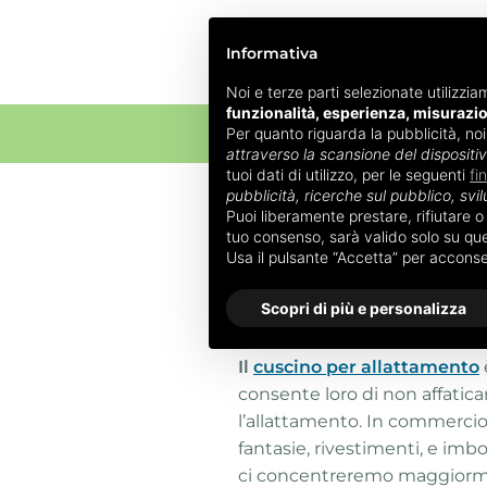
Informativa
Noi e terze parti selezionate utilizzia
funzionalità, esperienza, misurazi
Per quanto riguarda la pubblicità, no
ALLATTAM
attraverso la scansione del dispositi
tuoi dati di utilizzo, per le seguenti
fi
pubblicità, ricerche sul pubblico, svil
Home
»
Cuscino allattamento
»
Puoi liberamente prestare, rifiutare 
tuo consenso, sarà valido solo su ques
Cuscino da alla
Usa il pulsante “Accetta” per accons
farro
Scopri di più e personalizza
Il
cuscino per allattamento
consente loro di non affatica
l’allattamento. In commercio
fantasie, rivestimenti, e imbo
ci concentreremo maggiorm