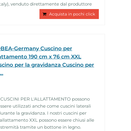
taly), venduto direttamente dal produttore
Acquista in pochi click
BEA-Germany Cuscino per
lattamento 190 cm x 76 cm XXL
scino per la gravidanza Cuscino per
..
I CUSCINI PER L'ALLATTAMENTO possono
ssere utilizzati anche come cuscini laterali
urante la gravidanza. I nostri cuscini per
'allattamento XXL possono essere chiusi alle
stremità tramite un bottone in legno.