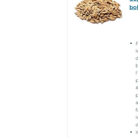
bol
P
i
b
l
p
#
p
f
i
d
I