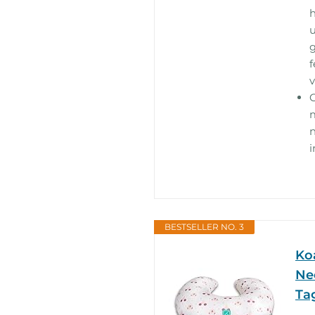
h
u
f
v
m
n
i
BESTSELLER NO. 3
Ko
Ne
Tag