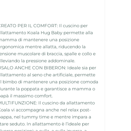
CREATO PER IL COMFORT: Il cuscino per
llattamento Koala Hug Baby permette alla
mamma di mantenere una posizione
rgonomica mentre allatta, riducendo la
ensione muscolare di braccia, spalle e collo e
lleviando la pressione addominale.
USALO ANCHE CON BIBERON: Ideale sia per
llattamento al seno che artificiale, permette
al bimbo di mantenere una posizione comoda
durante la poppata e garantisce a mamma o
apà il massimo comfort.
MULTIFUNZIONE: Il cuscino da allattamento
oala vi accompagna anche nel relax post-
pappa, nel tummy time e mentre impara a
tare seduto. In allattamento è l’ideale per
iverse posizioni: a culla, a culla inversa, a