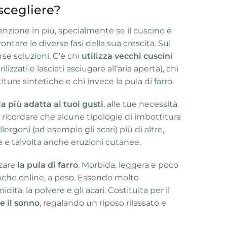
scegliere?
enzione in più, specialmente se il cuscino è
ntare le diverse fasi della sua crescita. Sul
rse soluzioni. C’è chi
utilizza vecchi cuscini
lizzati e lasciati asciugare all’aria aperta), chi
iture sintetiche e chi invece la pula di farro.
la più adatta ai tuoi gusti
, alle tue necessità
e ricordare che alcune tipologie di imbottitura
lergeni (ad esempio gli acari) più di altre,
e e talvolta anche eruzioni cutanee.
zzare
la pula di farro
. Morbida, leggera e poco
nche online, a peso. Essendo molto
dità, la polvere e gli acari. Costituita per il
e il sonno
, regalando un riposo rilassato e