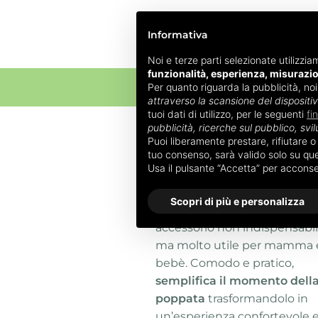
Informativa
Noi e terze parti selezionate utilizzia
funzionalità, esperienza, misurazi
Per quanto riguarda la pubblicità, no
ALLATTAM
attraverso la scansione del dispositi
tuoi dati di utilizzo, per le seguenti
fi
pubblicità, ricerche sul pubblico, svil
Home
»
Cuscino allattamento
»
Puoi liberamente prestare, rifiutare 
tuo consenso, sarà valido solo su ques
Cuscino allatta
Usa il pulsante “Accetta” per accons
Scopri di più e personalizza
Il
cuscino
per allattamento
accessorio non indispensabi
ma molto utile per mamma 
bebè. Comodo e pratico,
semplifica il momento dell
poppata
trasformandolo in
un’esperienza confortevole 