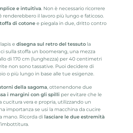
plice e intuitiva
. Non è necessario ricorrere
 renderebbero il lavoro più lungo e faticoso.
stoffa di cotone
e piegala in due, dritto contro
 lapis e
disegna sul retro del tessuto
la
ci sulla stoffa un boomerang, una mezza
allo di 170 cm (lunghezza) per 40 centimetri
ite non sono tassative. Puoi decidere di
o o più lungo in base alle tue esigenze.
ontorni della sagoma
, ottenendone due
ssa i margini con gli spilli
per evitare che le
a cucitura vera e propria, utilizzando un
 ha importanza se usi la macchina da cucire
 a mano. Ricorda di
lasciare le due estremità
’imbottitura.