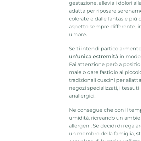
gestazione, allevia i dolori al
adatta per riposare serename
colorate e dalle fantasie più 
aspetto sempre differente, in
umore.
Se ti intendi particolarmente
un’unica estremità
in modo d
Fai attenzione però a posizio
male o dare fastidio al piccol
tradizionali cuscini per allat
negozi specializzati, i tessu
anallergici.
Ne consegue che con il tempo
umidità, ricreando un ambient
allergeni. Se decidi di regala
un membro della famiglia,
st