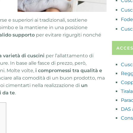
Cusc
Cusc
Fode
se e superiori ai tradizionali, sostiene
 bimbo e la mantiene in una posizione
Cusc
alido supporto
per evitare rigurgiti nonché
ACCES
 varietà di cuscini
per l’allattamento di
ure. In base alle fasce di prezzo, però,
Cusc
i. Molte volte,
i compromessi tra qualità e
Regg
nciare alla comodità di un buon prodotto, ma
Copp
uoi cimentarti nella realizzazione di
un
Tiral
i da te
.
Para
DAS 
Cons