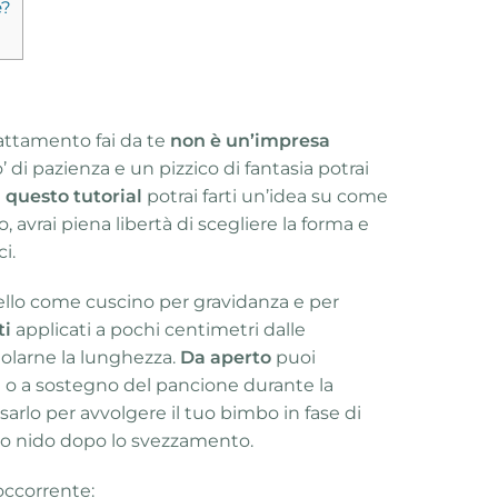
e?
lattamento fai da te
non è un’impresa
’ di pazienza e un pizzico di fantasia potrai
n
questo tutorial
potrai farti un’idea su come
to, avrai piena libertà di scegliere la forma e
i.
ello come cuscino per gravidanza e per
ti
applicati a pochi centimetri dalle
golarne la lunghezza.
Da aperto
puoi
a o a sostegno del pancione durante la
arlo per avvolgere il tuo bimbo in fase di
 nido dopo lo svezzamento.
occorrente: