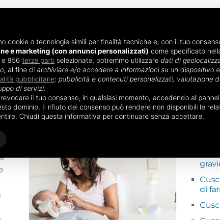
mo cookie o tecnologie simili per finalità tecniche e, con il tuo consenso
one e marketing (con annunci personalizzati)
come specificato nel
i e 856
ENTO
terze parti
ALIMENTAZIONE NEONATO
selezionate, potremmo utilizzare
ACCESSORI NEO
dati di geolocalizza
vo
, al fine di
archiviare e/o accedere a informazioni su un dispositivo
e
nalità pubblicitarie
:
pubblicità e contenuti personalizzati, valutazione de
uppo di servizi.
Cuscino allattamento fai da te
o revocare il tuo consenso, in qualsiasi momento, accedendo al pannello
POTRE
to dominio. Il rifiuto del consenso può rendere non disponibili le relat
mento fai da te
entire. Chiudi questa informativa per continuare senza accettare.
Cusc
Bop
è un
Cusc
le
grav
e
Cusc
di fa
a
Cusc
e