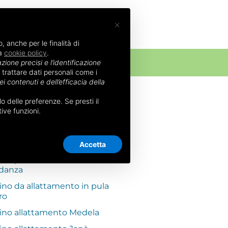
×
, anche per le finalità di
la
cookie policy
.
NATO
zione precisi e l’identificazione
 trattare dati personali come i
i contenuti e dell’efficacia della
 delle preferenze. Se presti il
BBE INTERESSARTI
ive funzioni.
ino allattamento Chicco
py
Accetta
ino per allattamento e
idanza
ino da allattamento in pula
rro
ino allattamento Medela