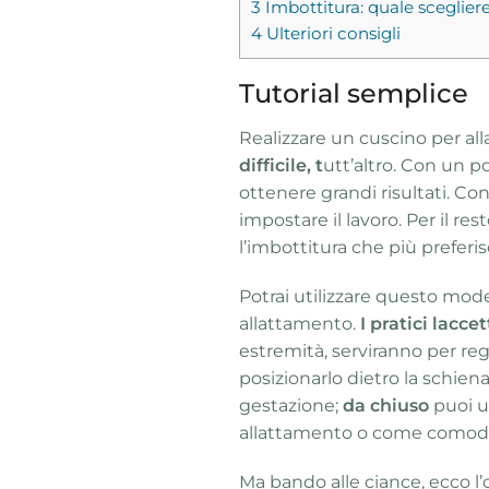
3
Imbottitura: quale sceglier
4
Ulteriori consigli
Tutorial semplice
Realizzare un cuscino per al
difficile, t
utt’altro. Con un po
ottenere grandi risultati. Co
impostare il lavoro. Per il res
l’imbottitura che più preferisc
Potrai utilizzare questo mod
allattamento.
I pratici laccet
estremità, serviranno per re
posizionarlo dietro la schien
gestazione;
da chiuso
puoi us
allattamento o come comodo
Ma bando alle ciance, ecco l’