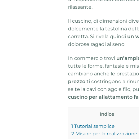
rilassante.
Il cuscino, di dimensioni diver
dolcemente la testolina del
corretta. Si rivela quindi
un v
dolorose ragadi al seno.
In commercio trovi
un’ampia
tutte le forme, fantasie e mis
cambiano anche le prestazion
prezzo
ti costringono a rinu
se te la cavi con ago e filo, p
cuscino per allattamento fa
Indice
1
Tutorial semplice
2
Misure per la realizzazione