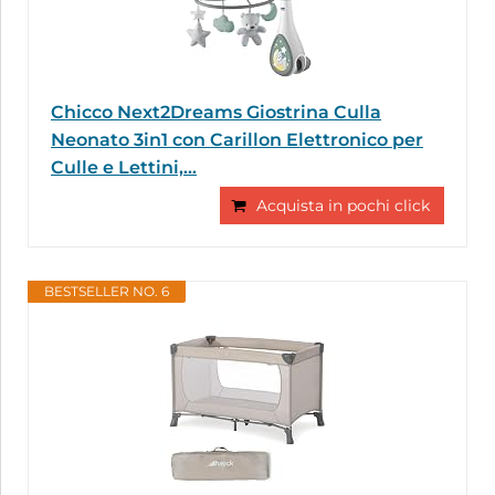
Chicco Next2Dreams Giostrina Culla
Neonato 3in1 con Carillon Elettronico per
Culle e Lettini,...
Acquista in pochi click
BESTSELLER NO. 6