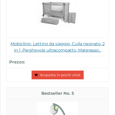
Mobiclinic, Lettino da viaggio, Culla neonato, 2
in 1, Pieghevole ultracompatto, Materasso...
Acquista in pochi click
5