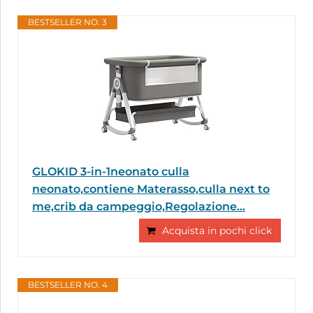
BESTSELLER NO. 3
GLOKID 3-in-1neonato culla
neonato,contiene Materasso,culla next to
me,crib da campeggio,Regolazione...
Acquista in pochi click
BESTSELLER NO. 4