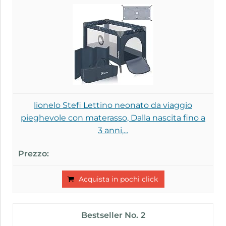
lionelo Stefi Lettino neonato da viaggio
pieghevole con materasso, Dalla nascita fino a
3 anni,...
Acquista in pochi click
2