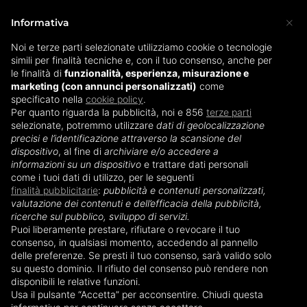
×
Informativa
Noi e terze parti selezionate utilizziamo cookie o tecnologie
simili per finalità tecniche e, con il tuo consenso, anche per
Home
»
Culle per neonati
»
Culle per neonati: prezzi e
le finalità di
funzionalità, esperienza, misurazione e
marketing (con annunci personalizzati)
offerte migliori
come
specificato nella
cookie policy
.
Per quanto riguarda la pubblicità, noi e 856
terze parti
Culle per neonati: prezzi e
selezionate, potremmo utilizzare
dati di geolocalizzazione
precisi e l’identificazione attraverso la scansione del
offerte migliori
dispositivo
, al fine di
archiviare e/o accedere a
informazioni su un dispositivo
e trattare dati personali
come i tuoi dati di utilizzo, per le seguenti
finalità pubblicitarie
:
pubblicità e contenuti personalizzati,
valutazione dei contenuti e dell’efficacia della pubblicità,
ricerche sul pubblico, sviluppo di servizi.
Puoi liberamente prestare, rifiutare o revocare il tuo
consenso, in qualsiasi momento, accedendo al pannello
delle preferenze. Se presti il tuo consenso, sarà valido solo
su questo dominio. Il rifiuto del consenso può rendere non
disponibili le relative funzioni.
Usa il pulsante “Accetta” per acconsentire. Chiudi questa