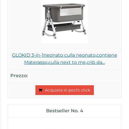
GLOKID 3-in-1neonato culla neonato,contiene
Materasso,culla next to me,crib da...
Acquista in pochi click
4