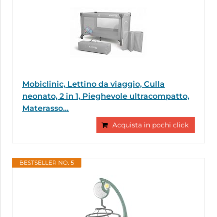
Mobiclinic, Lettino da viaggio, Culla
neonato, 2 in 1, Pieghevole ultracompatto,
Materasso...
Acquista in pochi click
BESTSELLER NO. 5