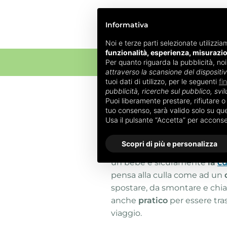
Informativa
Noi e terze parti selezionate utilizzia
funzionalità, esperienza, misurazi
Per quanto riguarda la pubblicità, no
ALLATTAM
attraverso la scansione del dispositi
tuoi dati di utilizzo, per le seguenti
fi
pubblicità, ricerche sul pubblico, svil
Home
»
Culle per neonati
»
Culle
Puoi liberamente prestare, rifiutare 
tuo consenso, sarà valido solo su ques
Culle per neon
Usa il pulsante “Accetta” per accons
Scopri di più e personalizza
Uno dei primi oggetti a divent
un bebè è sicuramente
la
cu
pensa alla culla come ad un
spostare, da smontare e chia
anche
pratico
per essere tra
viaggio.