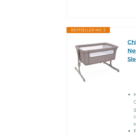
BESTSELLER NO. 3
Ch
Ne
Sle
N
C
g
c
s
F