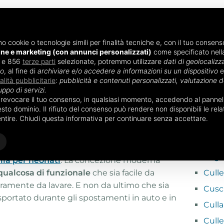
mo cookie o tecnologie simili per finalità tecniche e, con il tuo consenso
one e marketing (con annunci personalizzati)
come specificato nel
i e 856
ENTO
terze parti
ALIMENTAZIONE NEONATO
selezionate, potremmo utilizzare
ACCESSORI NEO
dati di geolocalizza
vo
, al fine di
archiviare e/o accedere a informazioni su un dispositivo
e
nalità pubblicitarie
:
pubblicità e contenuti personalizzati, valutazione de
uppo di servizi.
 per neonati Chicco
o revocare il tuo consenso, in qualsiasi momento, accedendo al pannello
POTRE
to dominio. Il rifiuto del consenso può rendere non disponibili le relat
ati Chicco
entire. Chiudi questa informativa per continuare senza accettare.
Culle
Culle
are fin da subito indispensabile all’arrivo di
migli
lla per neonati
. La concezione moderna
qualcosa di funzionale
che sia facile da
Culle
ramente da lavare. E non da ultimo che sia
Cusci
sportato durante gli spostamenti in auto e in
Cull
Cull