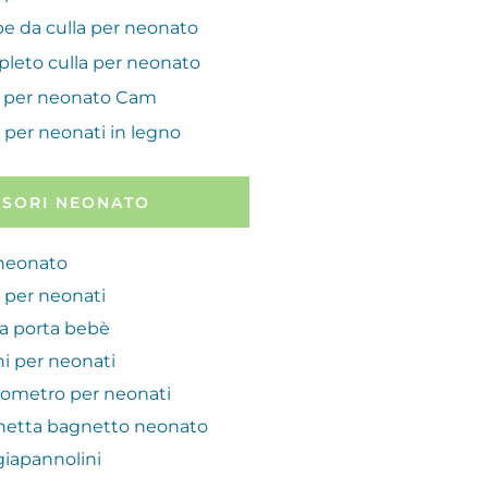
pe da culla per neonato
leto culla per neonato
a per neonato Cam
 per neonati in legno
SSORI NEONATO
neonato
 per neonati
ia porta bebè
i per neonati
ometro per neonati
hetta bagnetto neonato
iapannolini