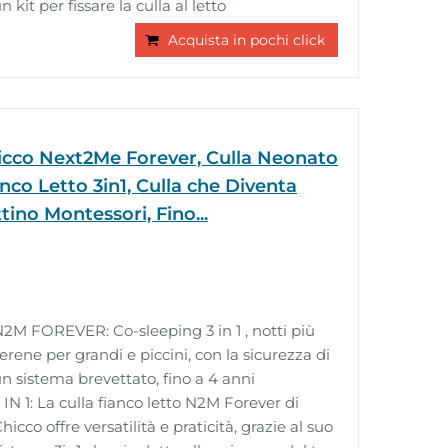
n kit per fissare la culla al letto
Acquista in pochi click
icco Next2Me Forever, Culla Neonato
nco Letto 3in1, Culla che Diventa
tino Montessori, Fino...
2M FOREVER: Co-sleeping 3 in 1 , notti più
erene per grandi e piccini, con la sicurezza di
n sistema brevettato, fino a 4 anni
 IN 1: La culla fianco letto N2M Forever di
hicco offre versatilità e praticità, grazie al suo