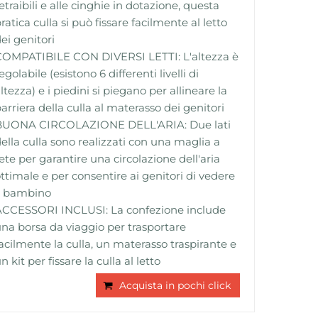
etraibili e alle cinghie in dotazione, questa
ratica culla si può fissare facilmente al letto
ei genitori
COMPATIBILE CON DIVERSI LETTI: L'altezza è
egolabile (esistono 6 differenti livelli di
ltezza) e i piedini si piegano per allineare la
arriera della culla al materasso dei genitori
BUONA CIRCOLAZIONE DELL'ARIA: Due lati
ella culla sono realizzati con una maglia a
ete per garantire una circolazione dell'aria
ttimale e per consentire ai genitori di vedere
l bambino
ACCESSORI INCLUSI: La confezione include
na borsa da viaggio per trasportare
acilmente la culla, un materasso traspirante e
n kit per fissare la culla al letto
Acquista in pochi click