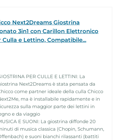
icco Next2Dreams Giostrina
nato 3in1 con Carillon Elettronico
 Culla e Lettino, Compatibile...
GIOSTRINA PER CULLE E LETTINI: La
iostrina Next2Dreams è stata pensata da
hicco come partner ideale della culla Chicco
ext2Me, ma è installabile rapidamente e in
icurezza sulla maggior parte dei lettini in
egno e da viaggio
USICA E SUONI: La giostrina diffonde 20
inuti di musica classica (Chopin, Schumann,
ffenbach) e suoni bianchi rilassanti (battiti