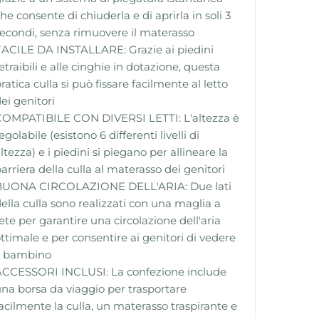
he consente di chiuderla e di aprirla in soli 3
econdi, senza rimuovere il materasso
ACILE DA INSTALLARE: Grazie ai piedini
etraibili e alle cinghie in dotazione, questa
ratica culla si può fissare facilmente al letto
ei genitori
COMPATIBILE CON DIVERSI LETTI: L'altezza è
egolabile (esistono 6 differenti livelli di
ltezza) e i piedini si piegano per allineare la
arriera della culla al materasso dei genitori
BUONA CIRCOLAZIONE DELL'ARIA: Due lati
ella culla sono realizzati con una maglia a
ete per garantire una circolazione dell'aria
ttimale e per consentire ai genitori di vedere
l bambino
ACCESSORI INCLUSI: La confezione include
na borsa da viaggio per trasportare
acilmente la culla, un materasso traspirante e