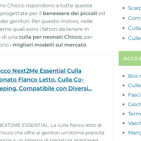
ano Chicco rispondono a tutte queste
Scar
 progettate per il
benessere dei piccoli
ed
Comp
dei genitori. Per questo motivo, nelle
Cull
me quali sono i fattori da tenere in
o di una
culla per neonati Chicco
, per
Culle
ono i
migliori modelli sul mercato
.
ACCE
icco Next2Me Essential Culla
Box 
onato Fianco Letto, Culla Co-
Culle
eping, Compatibile con Diversi...
Fasc
Gioch
Term
Vasc
EXT2ME ESSENTIAL: La culla fianco letto di
hicco che offre ai genitori un'ottima praticità
Mang
razie a un sistema di piegatura istantanea