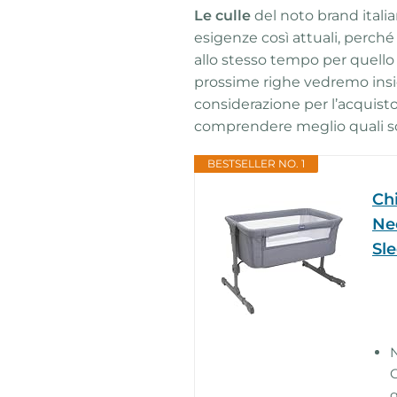
Le culle
del noto brand itali
esigenze così attuali, perché
allo stesso tempo per quello 
prossime righe vedremo insie
considerazione per l’acquist
comprendere meglio quali s
BESTSELLER NO. 1
Ch
Ne
Sle
N
C
g