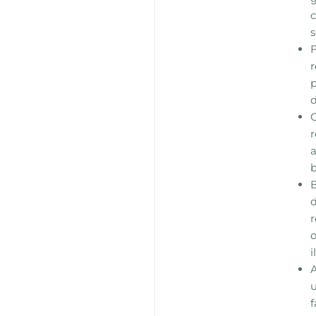
c
s
F
r
p
d
r
a
b
d
r
o
i
u
f