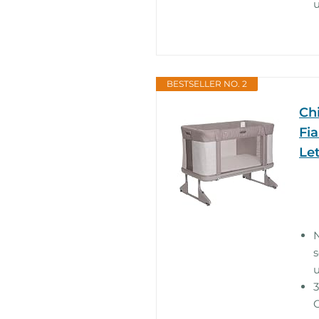
u
BESTSELLER NO. 2
Ch
Fia
Let
N
s
u
3
C