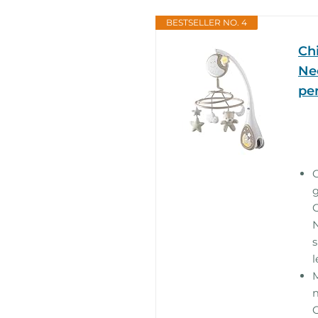
BESTSELLER NO. 4
Ch
Neo
per
g
C
N
s
l
M
m
O