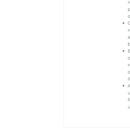
r
p
d
r
a
b
d
r
o
i
u
f
u