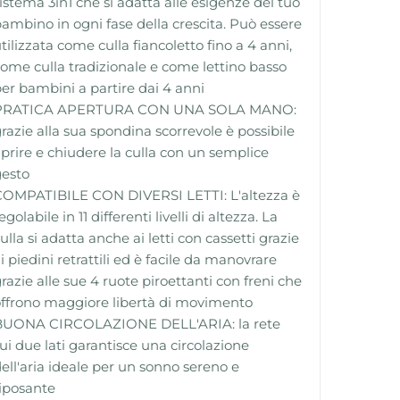
istema 3in1 che si adatta alle esigenze del tuo
ambino in ogni fase della crescita. Può essere
tilizzata come culla fiancoletto fino a 4 anni,
ome culla tradizionale e come lettino basso
er bambini a partire dai 4 anni
PRATICA APERTURA CON UNA SOLA MANO:
razie alla sua spondina scorrevole è possibile
prire e chiudere la culla con un semplice
gesto
COMPATIBILE CON DIVERSI LETTI: L'altezza è
egolabile in 11 differenti livelli di altezza. La
ulla si adatta anche ai letti con cassetti grazie
i piedini retrattili ed è facile da manovrare
razie alle sue 4 ruote piroettanti con freni che
ffrono maggiore libertà di movimento
BUONA CIRCOLAZIONE DELL'ARIA: la rete
ui due lati garantisce una circolazione
ell'aria ideale per un sonno sereno e
iposante