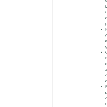
s
b
u
c
p
g
a
r
c
a
g
o
s
d
r