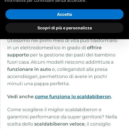
informativa per continuare senza accettare.
Quando il piccolo si sveglia, magari nel cuore della
notte con il pancino vuoto, poter contare sul
Accetta
prezioso supporto di uno
scaldalatte veloce
è
davvero fondamentale.
Scopri di più e personalizza
Utilissimo nei primi mesi di vita può trasformarsi
in un elettrodomestico in grado di
offrire
supporto
per la gestione dei pasti del bambino
fuori casa. Alcuni modelli riescono addirittura a
funzionare in auto
e, collegandoli alla presa
accendisigari, permettono di avere in pochi
minuti una pappa perfetta.
Vedi anche
come funziona lo scaldabiberon
.
Come scegliere il miglior scaldabiberon e
garantirsi performance da super genitore? Nella
scelta dello
scaldabiberon veloce
, il consiglio