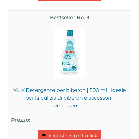
3
NUK Detergente per biberon | 500 ml | ideale
per la pulizia di biberon e accessori |
detergente...
Acquista in pochi click