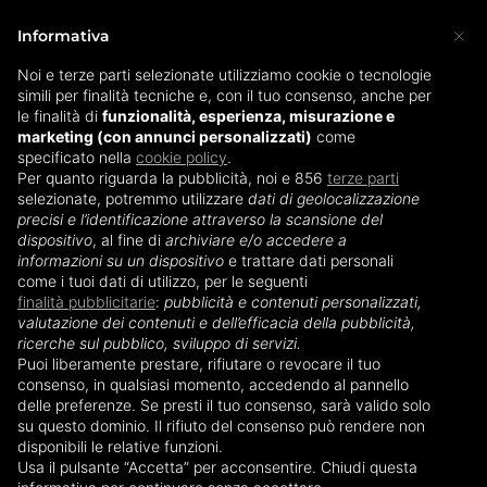
×
Informativa
Noi e terze parti selezionate utilizziamo cookie o tecnologie
simili per finalità tecniche e, con il tuo consenso, anche per
Home
»
Scaldabiberon
»
Scaldabiberon veloce
le finalità di
funzionalità, esperienza, misurazione e
marketing (con annunci personalizzati)
come
specificato nella
cookie policy
.
Scaldabiberon veloce
Per quanto riguarda la pubblicità, noi e 856
terze parti
selezionate, potremmo utilizzare
dati di geolocalizzazione
precisi e l’identificazione attraverso la scansione del
dispositivo
, al fine di
archiviare e/o accedere a
informazioni su un dispositivo
e trattare dati personali
come i tuoi dati di utilizzo, per le seguenti
finalità pubblicitarie
:
pubblicità e contenuti personalizzati,
valutazione dei contenuti e dell’efficacia della pubblicità,
ricerche sul pubblico, sviluppo di servizi.
Puoi liberamente prestare, rifiutare o revocare il tuo
consenso, in qualsiasi momento, accedendo al pannello
delle preferenze. Se presti il tuo consenso, sarà valido solo
su questo dominio. Il rifiuto del consenso può rendere non
disponibili le relative funzioni.
I neogenitori sanno bene quanto sia prezioso ed
Usa il pulsante “Accetta” per acconsentire. Chiudi questa
importante il supporto di un buon scaldabiberon.