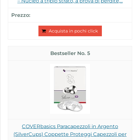
– Nucleo a triplo strato, a prova di perdite,...
Acquista in pochi click
5
COVERbasics Paracapezzoli in Argento
(SilverCups) Coppette Proteggi Capezzoli per