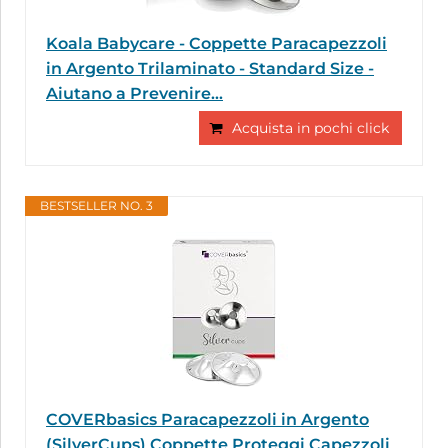
Koala Babycare - Coppette Paracapezzoli
in Argento Trilaminato - Standard Size -
Aiutano a Prevenire...
Acquista in pochi click
BESTSELLER NO. 3
COVERbasics Paracapezzoli in Argento
(SilverCups) Coppette Proteggi Capezzoli