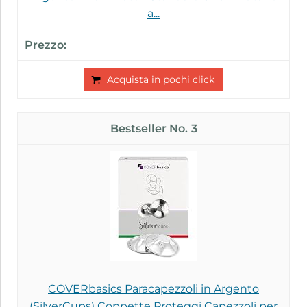
a...
Acquista in pochi click
3
COVERbasics Paracapezzoli in Argento
(SilverCups) Coppette Proteggi Capezzoli per