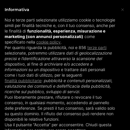
×
Informativa
Noi e terze parti selezionate utilizziamo cookie o tecnologie
simili per finalità tecniche e, con il tuo consenso, anche per
Home
»
Coppette assorbilatte
»
Coppette assorbilatte in
le finalità di
funzionalità, esperienza, misurazione e
marketing (con annunci personalizzati)
argento
come
specificato nella
cookie policy
.
Per quanto riguarda la pubblicità, noi e 856
terze parti
Coppette assorbilatte in
selezionate, potremmo utilizzare
dati di geolocalizzazione
precisi e l’identificazione attraverso la scansione del
argento
dispositivo
, al fine di
archiviare e/o accedere a
informazioni su un dispositivo
e trattare dati personali
come i tuoi dati di utilizzo, per le seguenti
finalità pubblicitarie
:
pubblicità e contenuti personalizzati,
valutazione dei contenuti e dell’efficacia della pubblicità,
ricerche sul pubblico, sviluppo di servizi.
Puoi liberamente prestare, rifiutare o revocare il tuo
consenso, in qualsiasi momento, accedendo al pannello
delle preferenze. Se presti il tuo consenso, sarà valido solo
su questo dominio. Il rifiuto del consenso può rendere non
disponibili le relative funzioni.
Usa il pulsante “Accetta” per acconsentire. Chiudi questa