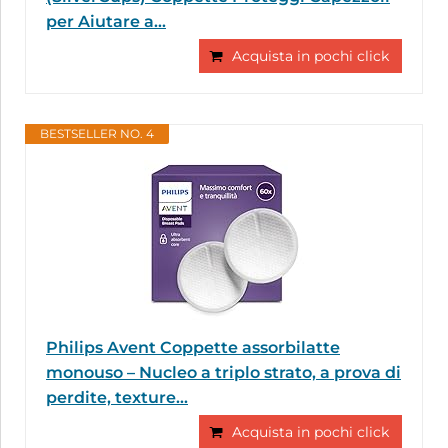
per Aiutare a...
Acquista in pochi click
BESTSELLER NO. 4
Philips Avent Coppette assorbilatte
monouso – Nucleo a triplo strato, a prova di
perdite, texture...
Acquista in pochi click