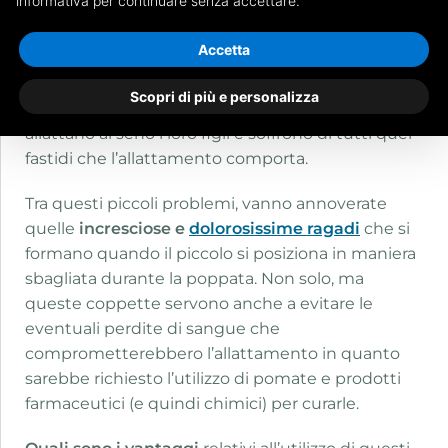
informativa per continuare senza accettare.
Tra le innovazioni presenti sul mercato, da
Accetta
pochissimi anni, si fanno strada sicuramente le
nuovissime
coppette assorbilatte
in argento
, un
Scopri di più e personalizza
vero e proprio toccasana per quelle mamme che
allattano al seno i loro figli e soffrono di tutti quei
fastidi che l’allattamento comporta.
Tra questi piccoli problemi, vanno annoverate
quelle
incresciose e
dolorosissime ragadi
che si
formano quando il piccolo si posiziona in maniera
sbagliata durante la poppata. Non solo, ma
queste coppette servono anche a evitare le
eventuali perdite di sangue che
comprometterebbero l’allattamento in quanto
sarebbe richiesto l’utilizzo di pomate e prodotti
farmaceutici (e quindi chimici) per curarle.