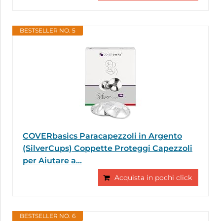
BESTSELLER NO. 5
COVERbasics Paracapezzoli in Argento
(SilverCups) Coppette Proteggi Capezzoli
per Aiutare a...
Acquista in pochi click
BESTSELLER NO. 6