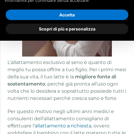
informativa per continuare senza accettare.
Accetta
Scopri di più e personalizza
L’allattamento esclusivo al seno è quanto di
meglio tu possa offrire a tuo figlio. Per i primi mesi
della sua vita, il tuo latte è la
migliore fonte di
sostentamento
, perché già pronta all’uso ogni
volta che lo desidera e soprattutto possiede tutti i
nutrienti necessari perché cresca sano e forte.
Per questo motivo negli ultimi anni medici e
consulenti dell’allattamento consigliano di
effettuare l’
allattamento a richiesta
, ovvero
soddisfare il bambino con il latte materno tutte le