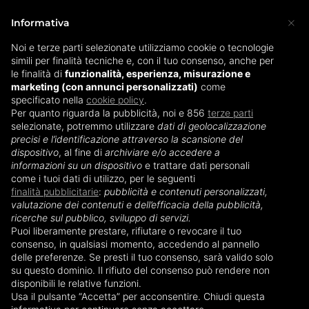
×
Informativa
Noi e terze parti selezionate utilizziamo cookie o tecnologie
simili per finalità tecniche e, con il tuo consenso, anche per
Allattamento: nozioni e
le finalità di
funzionalità, esperienza, misurazione e
marketing (con annunci personalizzati)
come
specificato nella
consigli di base
cookie policy
.
Per quanto riguarda la pubblicità, noi e 856
terze parti
selezionate, potremmo utilizzare
dati di geolocalizzazione
precisi e l’identificazione attraverso la scansione del
Diventare mamma è probabilmente l’evento più
dispositivo
, al fine di
archiviare e/o accedere a
importante che possa accadere nella vita di una
informazioni su un dispositivo
e trattare dati personali
donna. E’ però qualcosa alla quale non siamo
come i tuoi dati di utilizzo, per le seguenti
finalità pubblicitarie
preparate e molto spesso sorgono i dubbi su
:
pubblicità e contenuti personalizzati,
valutazione dei contenuti e dell’efficacia della pubblicità,
come comportarsi di fronte ai primi ostacoli. Un
ricerche sul pubblico, sviluppo di servizi.
tema molto delicato è l’
allattamento
.
Puoi liberamente prestare, rifiutare o revocare il tuo
consenso, in qualsiasi momento, accedendo al pannello
L’allattamento al seno è il
delle preferenze. Se presti il tuo consenso, sarà valido solo
su questo dominio. Il rifiuto del consenso può rendere non
meglio per tuo figlio
disponibili le relative funzioni.
Usa il pulsante “Accetta” per acconsentire. Chiudi questa